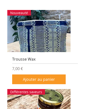
Nouveauté
Trousse Wax
Prix
7,00 €
Ajouter au panier
Différentes saveurs