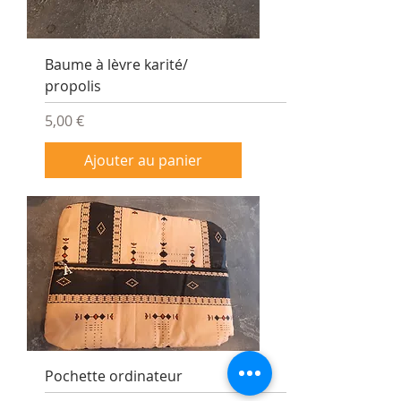
Baume à lèvre karité/
propolis
Prix
5,00 €
Ajouter au panier
Pochette ordinateur