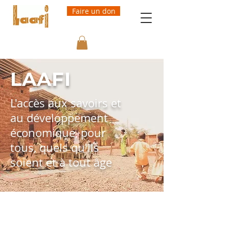
Faire un don
LAAFI
L'accès aux savoirs et
au développement
économique, pour
tous, quels qu'ils
soient et à tout âge