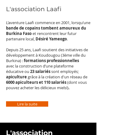
L'association Laafi
L’aventure Laafi commence en 2001, lorsqu’une
bande de copains tombent amoureux du
Burkina Faso
et rencontrent leur futur
partenaire local,
Désiré Yameogo
.
Depuis 25 ans, Laafi soutient des initiatives de
développement à Koudougou (3ème ville du
Burkina) :
formations professionnelles
avec
la construction d’une plateforme
éducative ou
23 salariés
sont employés;
apiculture
grâce à la création d'un réseau de
6000 apiculteurs et 110 salariés
(dont vous
pouvez acheter les délicieux miels!)
.
Lire la suite
L'association