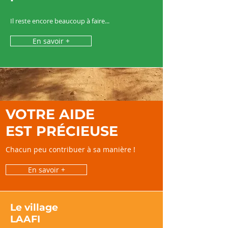
Il reste encore beaucoup à faire...
En savoir +
VOTRE AIDE
EST PRÉCIEUSE
Chacun peu contribuer à sa manière !
En savoir +
Le village
LAAFI