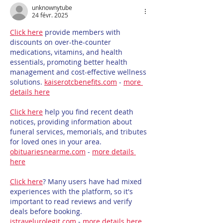
unknownytube
24 févr. 2025
Click here
 provide members with 
discounts on over-the-counter 
medications, vitamins, and health 
essentials, promoting better health 
management and cost-effective wellness 
solutions. 
kaiserotcbenefits.com
 - 
more 
details here
Click here
 help you find recent death 
notices, providing information about 
funeral services, memorials, and tributes 
for loved ones in your area. 
obituariesnearme.com
 - 
more details 
here
Click here
? Many users have had mixed 
experiences with the platform, so it's 
important to read reviews and verify 
deals before booking. 
istravelurolegit.com
 - 
more details here