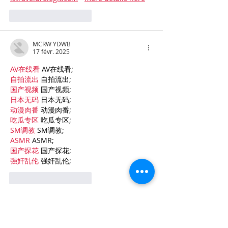
J'aime
Répondre
MCRW YDWB
17 févr. 2025
AV在线看
 AV在线看;
自拍流出
 自拍流出;
国产视频
 国产视频;
日本无码
 日本无码;
动漫肉番
 动漫肉番;
吃瓜专区
 吃瓜专区;
SM调教
 SM调教;
ASMR
 ASMR;
国产探花
 国产探花;
强奸乱伦
 强奸乱伦;
J'aime
Répondre
ezjf rijx
06 janv. 2025