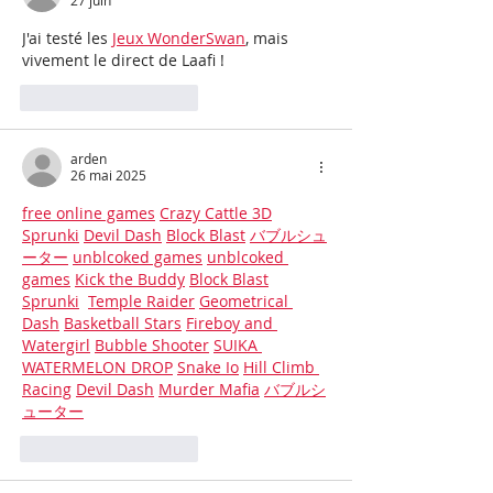
27 juin
J'ai testé les 
Jeux WonderSwan
, mais 
vivement le direct de Laafi !
J'aime
Répondre
arden
26 mai 2025
free online games
Crazy Cattle 3D
Sprunki
Devil Dash
Block Blast
バブルシュ
ーター
unblcoked games
unblcoked 
games
Kick the Buddy
Block Blast
Sprunki
Temple Raider
Geometrical 
Dash
Basketball Stars
Fireboy and 
Watergirl
Bubble Shooter
SUIKA 
WATERMELON DROP
Snake Io
Hill Climb 
Racing
Devil Dash
Murder Mafia
バブルシ
ューター
J'aime
Répondre