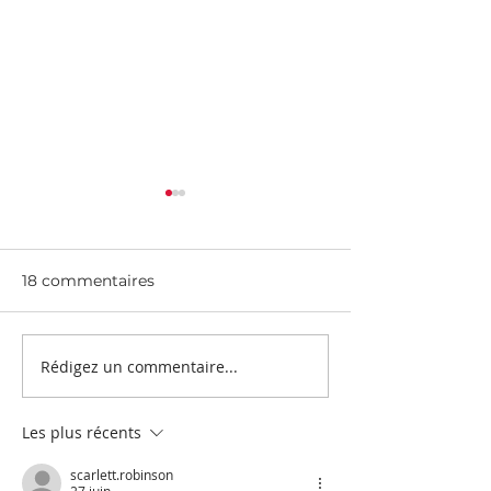
Newsletter - automne
Newsletter - J
2024
2024
18 commentaires
Rédigez un commentaire...
Les plus récents
scarlett.robinson