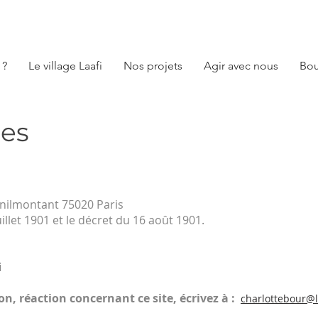
 ?
Le village Laafi
Nos projets
Agir avec nous
Bou
les
enilmontant 75020 Paris
uillet 1901 et le décret du 16 août 1901.
i
n, réaction concernant ce site, écrivez à :
charlottebour@l