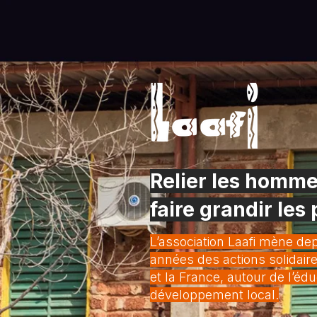
Relier les homme
faire grandir les 
L’association Laafi mène d
années des actions solidaire
et la France, autour de l’édu
développement local.