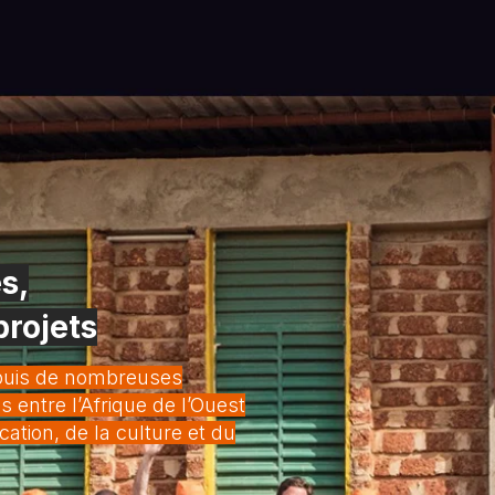
s,
projets
epuis de nombreuses
s entre l’Afrique de l’Ouest
cation, de la culture et du