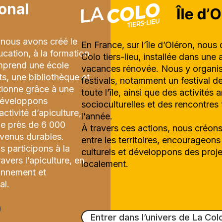
ional
nous avons créé le
En France, sur l’île d’Oléron, nou
ucation, à la formation
Colo tiers-lieu, installée dans une
comprend une école
vacances rénovée. Nous y organis
ts, une bibliothèque et
festivals, notamment un festival de
tionne grâce à une
toute l’île, ainsi que des activités a
développons
socioculturelles et des rencontres
tivité d’apiculture,
l’année.
pe près de 6 000
À travers ces actions, nous créons
evenus durables.
entre les territoires, encourageon
 participons à la
culturels et développons des proje
vers l’apiculture, en
localement.
onnement et
al.
Entrer dans l’univers de La Col