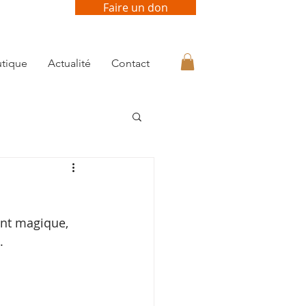
Faire un don
tique
Actualité
Contact
ent magique, 
. 