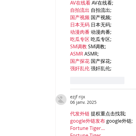
AV在线看
 AV在线看;
自拍流出
 自拍流出;
国产视频
 国产视频;
日本无码
 日本无码;
动漫肉番
 动漫肉番;
吃瓜专区
 吃瓜专区;
SM调教
 SM调教;
ASMR
 ASMR;
国产探花
 国产探花;
强奸乱伦
 强奸乱伦;
J'aime
Répondre
ezjf rijx
06 janv. 2025
代发外链
 提权重点击找我;
google外链发布
 google外链;
Fortune Tiger…
Fortune Tiger…