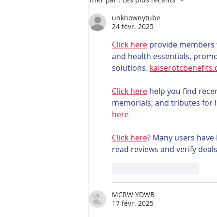
unknownytube
24 févr. 2025
Click here
 provide members w
and health essentials, prom
solutions. 
kaiserotcbenefits
Click here
 help you find rece
memorials, and tributes for 
here
Click here
? Many users have 
read reviews and verify deal
J'aime
Répondre
MCRW YDWB
17 févr. 2025