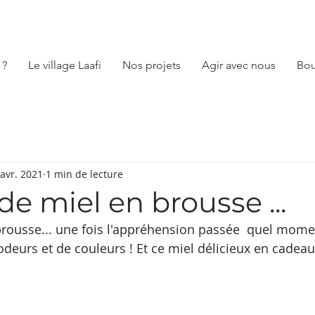
 ?
Le village Laafi
Nos projets
Agir avec nous
Bou
 avr. 2021
1 min de lecture
de miel en brousse ...
brousse... une fois l'appréhension passée  quel mom
odeurs et de couleurs ! Et ce miel délicieux en cadeau