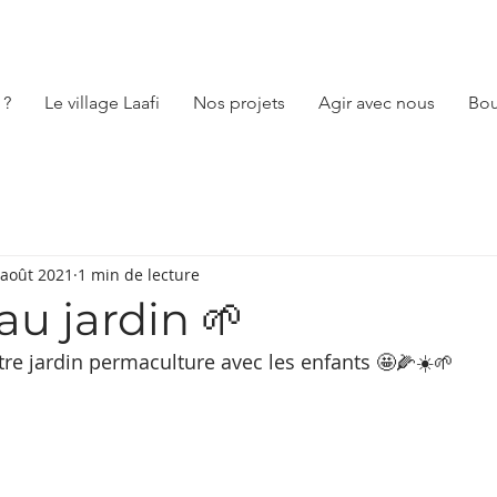
 ?
Le village Laafi
Nos projets
Agir avec nous
Bou
 août 2021
1 min de lecture
au jardin 🌱
otre jardin permaculture avec les enfants 🤩🌽☀️🌱